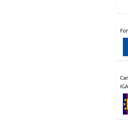
Fo
Can
IG