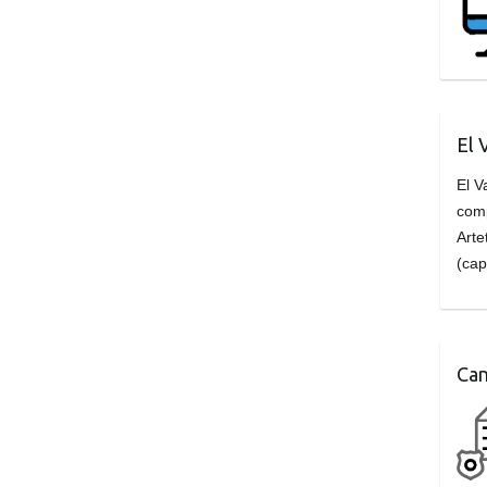
El 
El V
com
Arte
(cap
Can