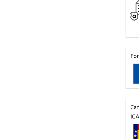
Fo
Can
IG