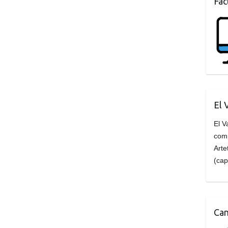
Fac
El 
El V
com
Arte
(cap
Can