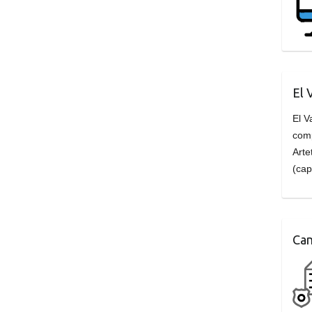
El 
El V
com
Arte
(cap
Can