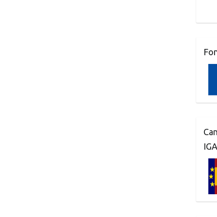
Fo
Can
IG