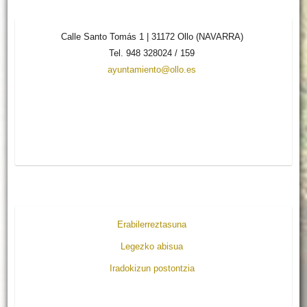
Calle Santo Tomás 1 | 31172 Ollo (NAVARRA)
Tel. 948 328024 / 159
ayuntamiento@ollo.es
Erabilerreztasuna
Legezko abisua
Iradokizun postontzia