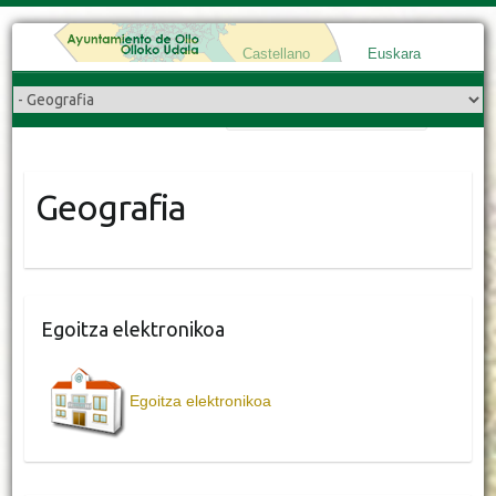
Castellano
Euskara
Search
Geografia
Egoitza elektronikoa
Egoitza elektronikoa