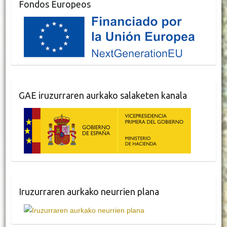
Fondos Europeos
GAE iruzurraren aurkako salaketen kanala
Iruzurraren aurkako neurrien plana