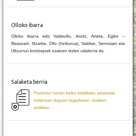
Olloko ibarra
Olloko Ibarra edo Valdeollo, Anotz, Arteta, Egilor –
Beasoain, Iltzarbe, Ollo (hiriburua), Saldise, Senosiain eta
Ultzurrun kontzejuek osatzen duten udalerria da.
Salaketa berria
Postontzi honen bidez bidalitako salaketak
indarrean dagoen legediaren, kodeen,
politiken...