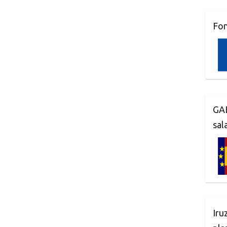
Fo
GAE
sal
Iru