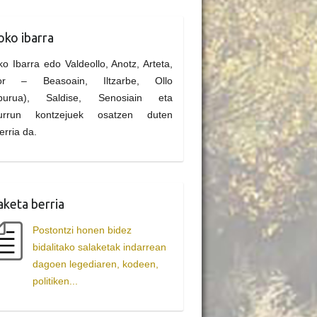
oko ibarra
ko Ibarra edo Valdeollo, Anotz, Arteta,
lor – Beasoain, Iltzarbe, Ollo
riburua), Saldise, Senosiain eta
zurrun kontzejuek osatzen duten
erria da.
aketa berria
Postontzi honen bidez
bidalitako salaketak indarrean
dagoen legediaren, kodeen,
politiken...