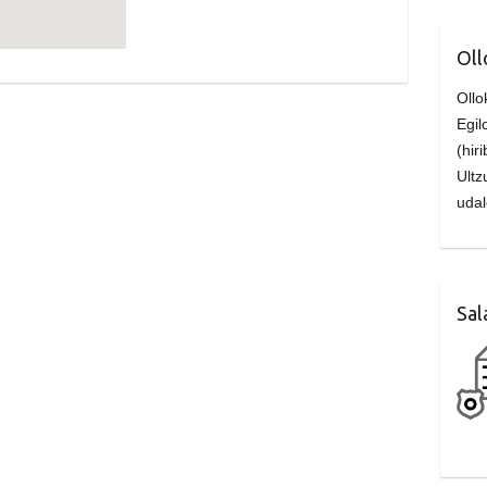
Oll
Ollo
Egi
(hi
Ult
udal
Sal