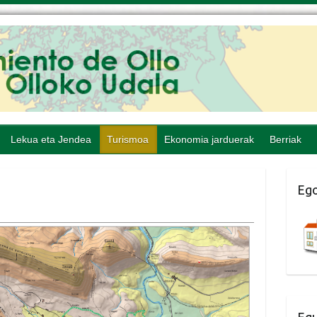
Lekua eta Jendea
Turismoa
Ekonomia jarduerak
Berriak
Ego