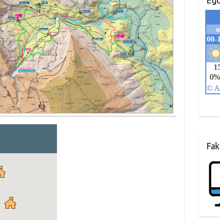
Egu
Fak