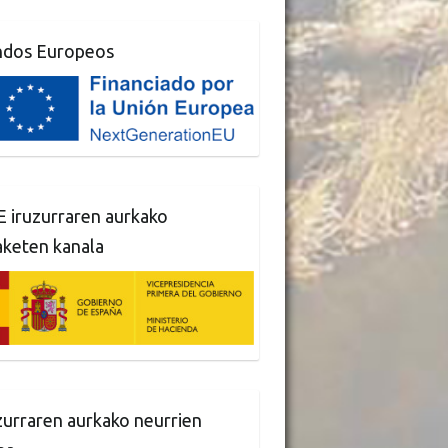
ndos Europeos
 iruzurraren aurkako
aketen kanala
zurraren aurkako neurrien