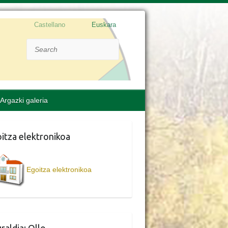
Castellano
Euskara
Search
Argazki galeria
itza elektronikoa
Egoitza elektronikoa