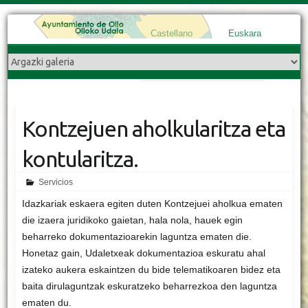
Castellano
Euskara
Search
Kontzejuen aholkularitza eta
kontularitza.
Servicios
Idazkariak eskaera egiten duten Kontzejuei aholkua ematen
die izaera juridikoko gaietan, hala nola, hauek egin
beharreko dokumentazioarekin laguntza ematen die.
Honetaz gain, Udaletxeak dokumentazioa eskuratu ahal
izateko aukera eskaintzen du bide telematikoaren bidez eta
baita dirulaguntzak eskuratzeko beharrezkoa den laguntza
ematen du.