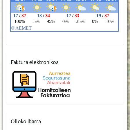
Faktura elektronikoa
Olloko ibarra