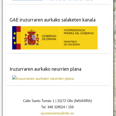
GAE iruzurraren aurkako salaketen kanala
Iruzurraren aurkako neurrien plana
Calle Santo Tomás 1 | 31172 Ollo (NAVARRA)
Tel. 948 328024 / 159
ayuntamiento@ollo.es