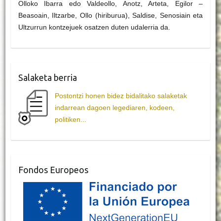
Olloko Ibarra edo Valdeollo, Anotz, Arteta, Egilor –
Beasoain, Iltzarbe, Ollo (hiriburua), Saldise, Senosiain eta
Ultzurrun kontzejuek osatzen duten udalerria da.
Salaketa berria
Postontzi honen bidez bidalitako salaketak
indarrean dagoen legediaren, kodeen,
politiken...
Fondos Europeos