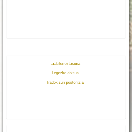
Erabilerreztasuna
Legezko abisua
Iradokizun postontzia