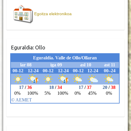
o
r
p
k
p
Egoitza elektronikoa
Eguraldia: Ollo